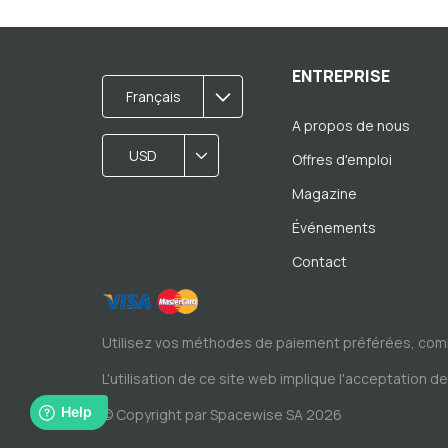
ENTREPRISE
Français
A propos de nous
USD
Offres d'emploi
Magazine
Événements
Contact
Utilisez vos méthodes de paiement préférées, com
L'utilisation de ce site web implique l'acceptation d
© Copyright par Spacewise SA 2026