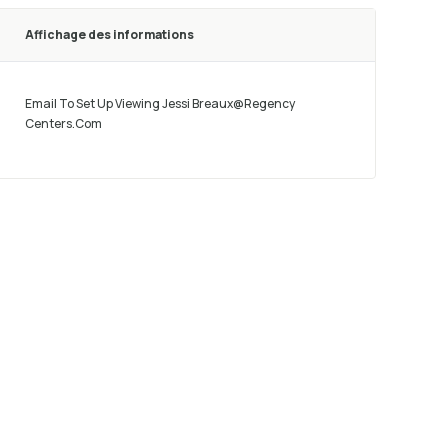
Affichage des informations
Email To Set Up Viewing Jessi Breaux@Regency
Centers.Com