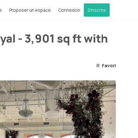
e
Proposer un espace
Connexion
S'inscrire
al - 3,901 sq ft with
Favori