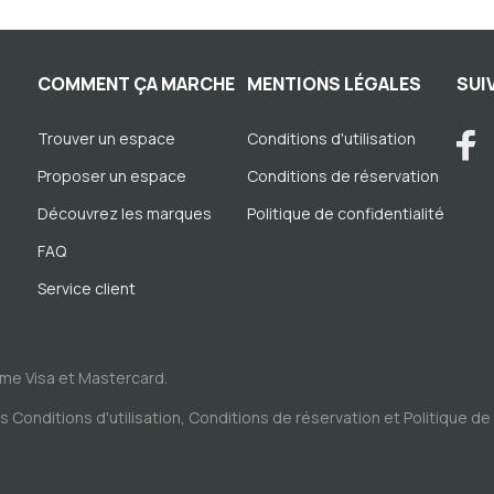
COMMENT ÇA MARCHE
MENTIONS LÉGALES
SUI
Trouver un espace
Conditions d'utilisation
Proposer un espace
Conditions de réservation
Découvrez les marques
Politique de confidentialité
FAQ
Service client
me Visa et Mastercard.
es
Conditions d'utilisation
,
Conditions de réservation
et
Politique de