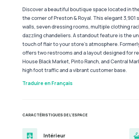
Discover a beautiful boutique space located in the
the corner of Preston & Royal. This elegant 3,901
walls, seven dressing rooms, multiple clothing rac
dazzling chandeliers. A standout feature is the un
touch of flair to your store's atmosphere. Formerly
offers two restrooms and a layout designed for re
House Black Market, Pinto Ranch, and Central Mark
high foot traffic and a vibrant customer base.
Traduire en Français
CARACTÉRISTIQUES DE L'ESPACE
Intérieur