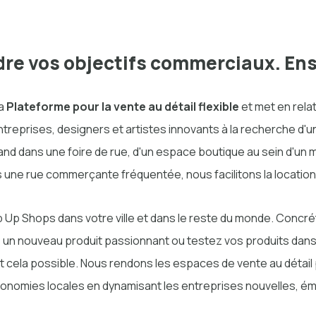
dre vos objectifs commerciaux. En
la
Plateforme pour la vente au détail flexible
et met en relat
treprises, designers et artistes innovants à la recherche d'
stand dans une foire de rue, d'un espace boutique au sein d'un 
une rue commerçante fréquentée, nous facilitons la location
Up Shops dans votre ville et dans le reste du monde. Concré
 un nouveau produit passionnant ou testez vos produits dans 
 cela possible. Nous rendons les espaces de vente au détail 
nomies locales en dynamisant les entreprises nouvelles, ém