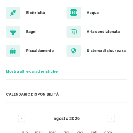
Elettricità
Acqua
Bagni
Aria condizionata
Riscaldamento
Sistema di sicurezza
Mostra altre caratteristiche
CALENDARIO DISPONIBILITÀ
agosto 2026
<
>
lun
mar
mer
gio
ven
sab
dom