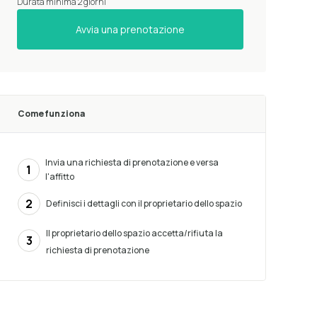
Durata minima 2 giorni
Avvia una prenotazione
Come funziona
Invia una richiesta di prenotazione e versa
1
l'affitto
2
Definisci i dettagli con il proprietario dello spazio
Il proprietario dello spazio accetta/rifiuta la
3
richiesta di prenotazione