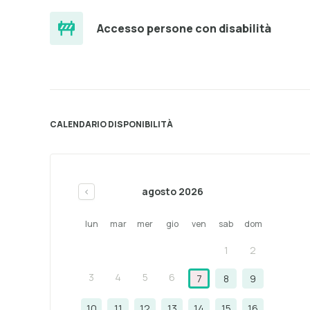
Accesso persone con disabilità
CALENDARIO DISPONIBILITÀ
agosto 2026
<
lun
mar
mer
gio
ven
sab
dom
1
2
3
4
5
6
7
8
9
10
11
12
13
14
15
16