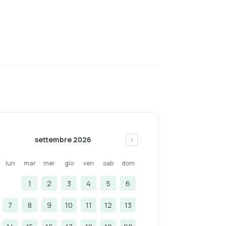
settembre 2026
>
lun
mar
mer
gio
ven
sab
dom
1
2
3
4
5
6
7
8
9
10
11
12
13