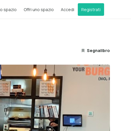
o spazio
Offri uno spazio
Accedi
Registrati
Segnalibro