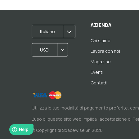
AZIENDA
Italiano
Chi siamo
USD
Lavora con noi
Magazine
Eventi
Contatti
Utilizza le tue modalità di pagamento preferite, co
L'uso di questo sito web implica l'accettazione di
Ter
© Copyright di Spacewise Srl 2026