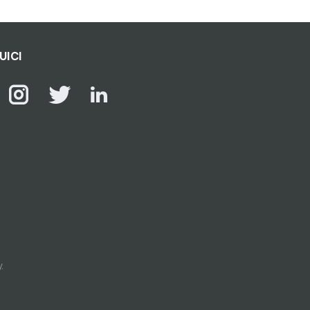
UICI
y
.