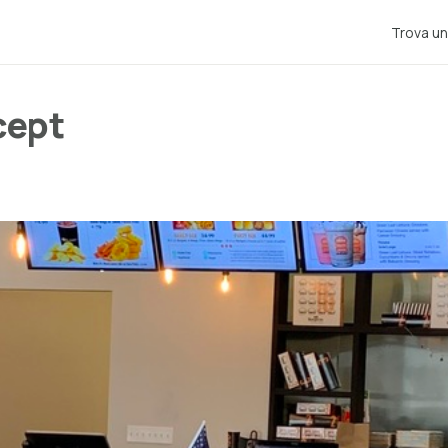
Trova un
cept