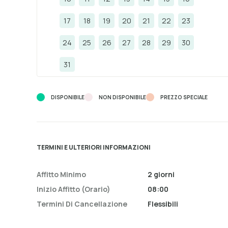
17
18
19
20
21
22
23
24
25
26
27
28
29
30
31
DISPONIBILE
NON DISPONIBILE
PREZZO SPECIALE
TERMINI E ULTERIORI INFORMAZIONI
Affitto Minimo
2 giorni
Inizio Affitto (orario)
08:00
Termini Di Cancellazione
Flessibili