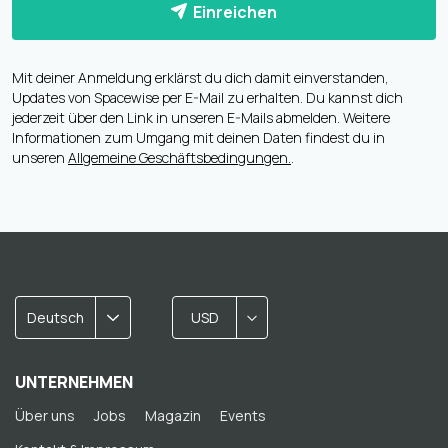
Einreichen
Mit deiner Anmeldung erklärst du dich damit einverstanden,
Updates von Spacewise per E-Mail zu erhalten. Du kannst dich
jederzeit über den Link in unseren E-Mails abmelden. Weitere
Informationen zum Umgang mit deinen Daten findest du in
unseren
Allgemeine Geschäftsbedingungen.
.
Deutsch
USD
UNTERNEHMEN
Über uns
Jobs
Magazin
Events