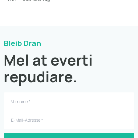
Bleib Dran
Mel at everti
repudiare.