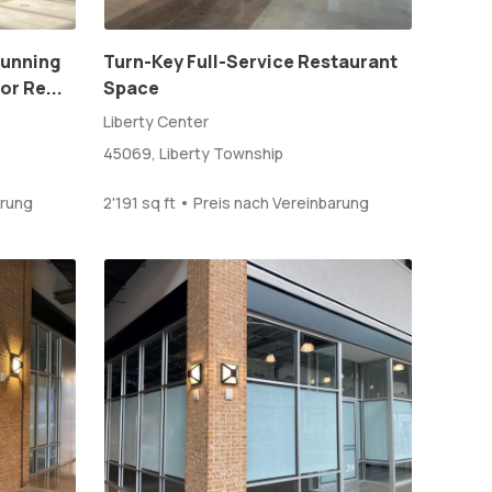
tunning
Turn-Key Full-Service Restaurant
or Re...
Space
Liberty Center
45069, Liberty Township
arung
2'191 sq ft • Preis nach Vereinbarung