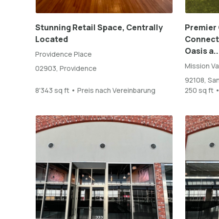
Stunning Retail Space, Centrally
Premier 
Located
Connect 
Oasis a..
Providence Place
Mission Va
02903, Providence
92108, Sa
8'343 sq ft • Preis nach Vereinbarung
250 sq ft 