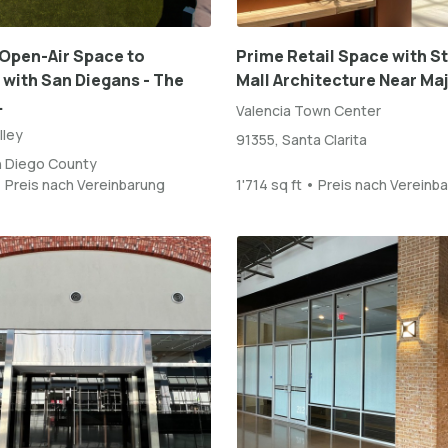
Open-Air Space to
Prime Retail Space with S
with San Diegans - The
Mall Architecture Near Maj
.
Valencia Town Center
lley
91355, Santa Clarita
n Diego County
• Preis nach Vereinbarung
1'714 sq ft • Preis nach Vereinb